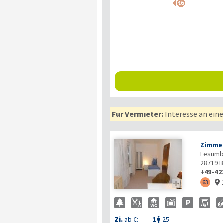
Für Vermieter:
Interesse an ein
Zimmer
Lesumb
28719
B
+49-42

63

Zi.
ab €:
1
25
