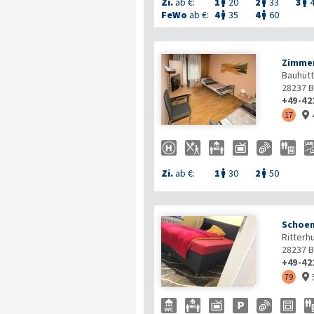
Zi.
ab €:
1
20
2
33
3



FeWo
ab €:
4
35
4
60


Zimmer
Bauhütt
28237
B
+49-42
17

Zi.
ab €:
1
30
2
50


Schoen
Ritterh
28237
B
+49-42
79
