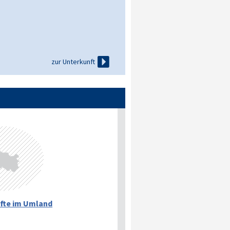

zur Unterkunft
fte im Umland