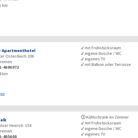
1 km
✓
mit Frühstücksraum
 Apartmenthotel
✓
eigene Dusche / WC
er Osterdeich 206
✓
eigenes TV
remen
✓
mit Balkon oder Terrasse
1-4686972
4 km
103
ⓘ
Kühlschrank im Zimmer
Falk
✓
mit Frühstücksraum
lzer Heerstr. 154
✓
eigene Dusche / WC
remen
✓
eigenes TV
1-405600