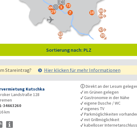
Sortierung nach: PLZ
em Stareintrag?
Hier klicken für mehr
Informationen
ⓘ
Direkt an der Lesum gelege
vermietung Kutschka
✓
im Grünen gelegen
roker Landstraße 128
✓
Gastronomie in der Nähe
remen
✓
eigene Dusche / WC
1-34663260
✓
eigenes TV
16 km
✓
Parkmöglichkeiten vorhande
✓
mit Grillmöglichkeit
✓
kabelloser Internetanschlus