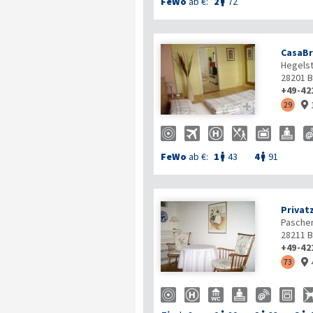
FeWo
ab €:
2
72

CasaB
Hegelst
28201
B
+49-42

29

FeWo
ab €:
1
43
4
91


Privat
Pasche
28211
B
+49-42
73
