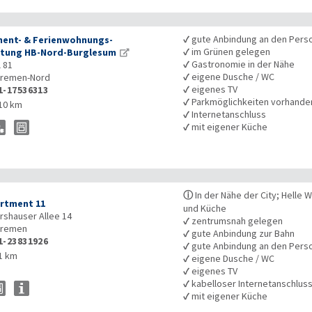
✓
gute Anbindung an den Pers
ent- & Ferienwohnungs-
✓
im Grünen gelegen
tung HB-Nord-Burglesum
✓
Gastronomie in der Nähe
 81
✓
eigene Dusche / WC
remen-Nord
✓
eigenes TV
1-17536313
✓
Parkmöglichkeiten vorhande
10 km
✓
Internetanschluss
✓
mit eigener Küche
ⓘ
In der Nähe der City; Helle
artment 11
und Küche
shauser Allee 14
✓
zentrumsnah gelegen
remen
✓
gute Anbindung zur Bahn
1-23831926
✓
gute Anbindung an den Pers
1 km
✓
eigene Dusche / WC
✓
eigenes TV
✓
kabelloser Internetanschlus
✓
mit eigener Küche