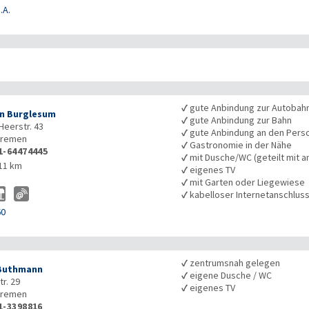
.A.
✓
gute Anbindung zur Autobah
n Burglesum
✓
gute Anbindung zur Bahn
Heerstr. 43
✓
gute Anbindung an den Pers
remen
✓
Gastronomie in der Nähe
1-64474445
✓
mit Dusche/WC (geteilt mit a
11 km
✓
eigenes TV
✓
mit Garten oder Liegewiese
✓
kabelloser Internetanschlus
60
✓
zentrumsnah gelegen
Buthmann
✓
eigene Dusche / WC
r. 29
✓
eigenes TV
remen
1-3398816