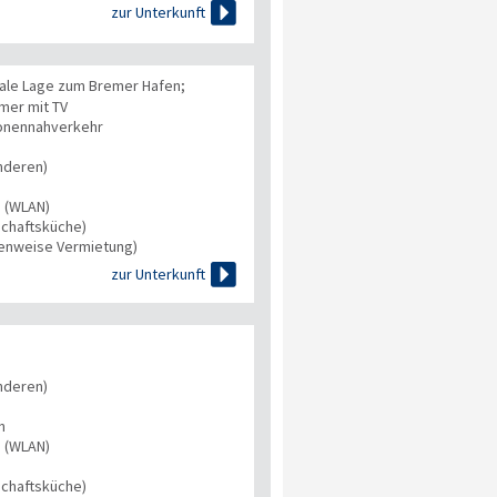

zur Unterkunft
ale Lage zum Bremer Hafen;
mer mit TV
onennahverkehr
nderen)
s (WLAN)
chaftsküche)
tenweise Vermietung)

zur Unterkunft
nderen)
n
s (WLAN)
chaftsküche)