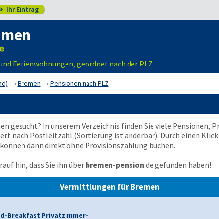
Ihr Eintrag

emen
 und Ferienwohnungen, geordnet nach der PLZ
nd)
Bremen
Pensionen nach PLZ
Z
en gesucht? In unserem Verzeichnis finden Sie viele Pensionen,
iert nach Postleitzahl (Sortierung ist änderbar). Durch einen Klick
 können dann direkt ohne Provisionszahlung buchen.
auf hin, dass Sie ihn über
bremen-pension
.de
gefunden haben!
Vermittlungen für Bremen
d-Breakfast Privatzimmer-