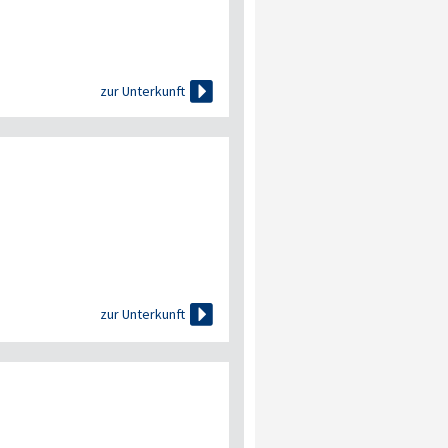

zur Unterkunft

zur Unterkunft