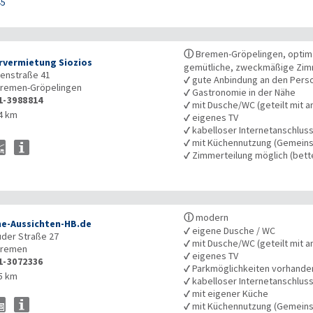
45
ⓘ
Bremen-Gröpelingen, optim
vermietung Siozios
gemütliche, zweckmäßige Zim
enstraße 41
✓
gute Anbindung an den Pers
remen-Gröpelingen
✓
Gastronomie in der Nähe
1-3988814
✓
mit Dusche/WC (geteilt mit a
4 km
✓
eigenes TV
✓
kabelloser Internetanschlus
✓
mit Küchennutzung (Gemeins
✓
Zimmerteilung möglich (bet
ⓘ
modern
e-Aussichten-HB.de
✓
eigene Dusche / WC
uder Straße 27
✓
mit Dusche/WC (geteilt mit a
remen
✓
eigenes TV
1-3072336
✓
Parkmöglichkeiten vorhande
5 km
✓
kabelloser Internetanschlus
✓
mit eigener Küche
✓
mit Küchennutzung (Gemeins