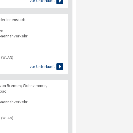

zur Unterkunft
der Innenstadt
en
onennahverkehr
s (WLAN)

zur Unterkunft
n von Bremen; Wohnzimmer,
hbad
onennahverkehr
s (WLAN)