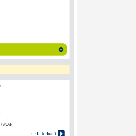

n
n
s (WLAN)

zur Unterkunft