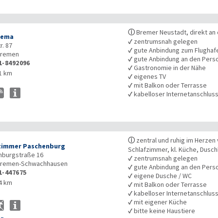
ⓘ
Bremer Neustadt, direkt an 
rema
✓
zentrumsnah gelegen
r. 87
✓
gute Anbindung zum Flughaf
remen
✓
gute Anbindung an den Pers
1-8492096
✓
Gastronomie in der Nähe
1 km
✓
eigenes TV
✓
mit Balkon oder Terrasse
✓
kabelloser Internetanschlus
ⓘ
zentral und ruhig im Herze
zimmer Paschenburg
Schlafzimmer, kl. Küche, Dusc
nburgstraße 16
✓
zentrumsnah gelegen
remen-Schwachhausen
✓
gute Anbindung an den Pers
1-447675
✓
eigene Dusche / WC
4 km
✓
mit Balkon oder Terrasse
✓
kabelloser Internetanschlus
✓
mit eigener Küche
✓
bitte keine Haustiere