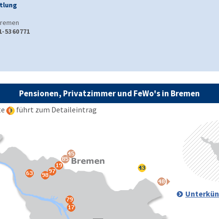
tlung
remen
1-5360771
s
Pensionen, Privatzimmer und FeWo's in Bremen
te
führt zum Detaileintrag
Unterkün