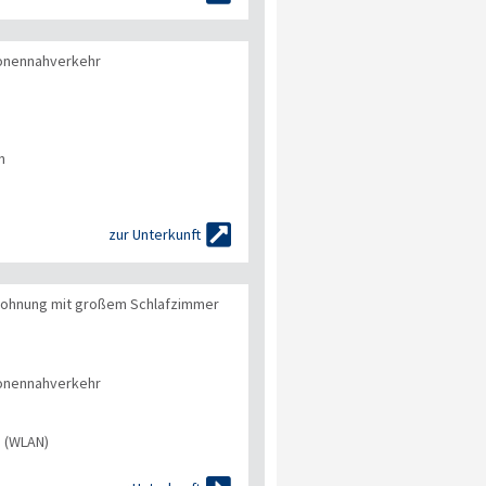
onennahverkehr
n

zur Unterkunft
 Wohnung mit großem Schlafzimmer
onennahverkehr
s (WLAN)