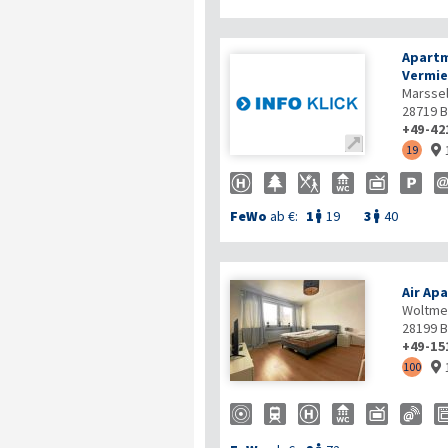
Apartm
Vermie
Marssel
28719
B
+49-42

19

FeWo
ab €:
1
19
3
40


Air Ap
Woltmer
28199
B
+49-15
100
