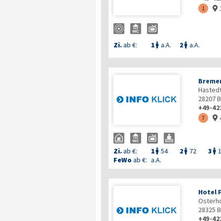
1

Zi.
ab €:
1
a.A.
2
a.A.


Bremer
Hastedt
28207
B
+49-42
7

Zi.
ab €:
1
54
2
72
3



FeWo
ab €:
a.A.
Hotel 
Osterho
28325
B
+49-42