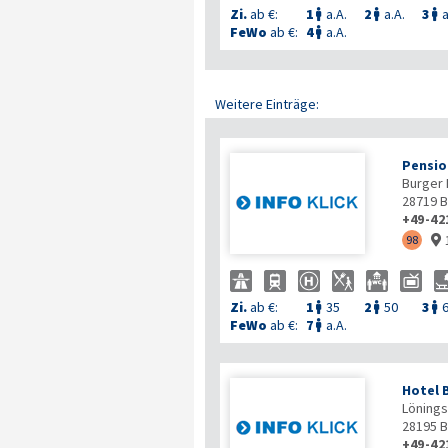
Zi.
ab €:
1
a.A.
2
a.A.
3
a



FeWo
ab €:
4
a.A.

Weitere Einträge:
Pensio
Burger 
28719
B
+49-42
98

Zi.
ab €:
1
35
2
50
3



FeWo
ab €:
7
a.A.

Hotel 
Löningst
28195
B
+49-42